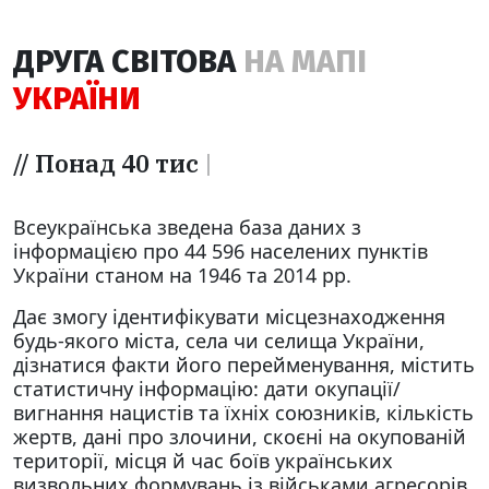
ДРУГА СВІТОВА
НА МАПІ
УКРАЇНИ
//
Понад 40 тисяч
|
Всеукраїнська зведена база даних з
інформацією про 44 596 населених пунктів
України станом на 1946 та 2014 рр.
Дає змогу ідентифікувати місцезнаходження
будь-якого міста, села чи селища України,
дізнатися факти його перейменування, містить
статистичну інформацію: дати окупації/
вигнання нацистів та їхніх союзників, кількість
жертв, дані про злочини, скоєні на окупованій
території, місця й час боїв українських
визвольних формувань із військами агресорів